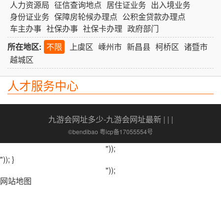
人力资源局
征信查询地点
居住证业务
出入境业务
身份证业务
保障房轮候办理点
公积金贷款办理点
车主办事
社保办事
社保卡办理
政府部门
所在地区:
不限
上虞区
嵊州市
新昌县
柯桥区
诸暨市
越城区
人才服务中心
九游会网址多少-九游会网址最新
| | |
©bendibao 粤icp备17055554号
"));
")); }
"));
网站地图