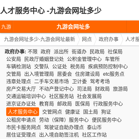
人才服务中心 -九游会网址多少
九游会网址多
九游
少-九游会网址
会网
九游会网址多少-九游会网址最新
网点
政府办事
人才
最新
址多
政府办事:
不限
政府
派出所
街道办
民政局
社保局
公安局
民政厅婚姻登记处
公积金管理中心
车管所
少-九
车辆检测站
交警队
公证处
税务局
疾病预防控制中心
交管局
出入境管理局
居委会
住房建设局
etc服务点
游会
违章处理点
二手车交易市场
卫计委
驾考考场
网址
房产交易大厅
不动产登记中心
司法局
财政局
旅游局
交通运输培训中心
社区服务站
社会发展局
最新
进京证办证处
教育局
邮政局
医保局
行政服务中心
人才服务中心
交管网点
健康证
国土局
狗证
公租房申请点
劳动（保障）服务中心
便民服务中心
市民卡服务网点
驾驶证自助办理点
泰山币
居住证受理点
出入境自助签注机
社区工作站