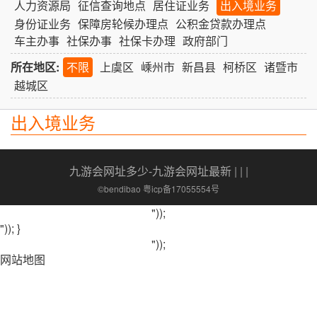
人力资源局
征信查询地点
居住证业务
出入境业务
身份证业务
保障房轮候办理点
公积金贷款办理点
车主办事
社保办事
社保卡办理
政府部门
所在地区:
不限
上虞区
嵊州市
新昌县
柯桥区
诸暨市
越城区
出入境业务
九游会网址多少-九游会网址最新
| | |
©bendibao 粤icp备17055554号
"));
")); }
"));
网站地图