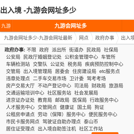
出入境 -九游会网址多少
九游会网址多
九游
少-九游会网址
会网
九游会网址多少-九游会网址最新
网点
政府办事
出入
最新
址多
政府办事:
不限
政府
派出所
街道办
民政局
社保局
公安局
民政厅婚姻登记处
公积金管理中心
车管所
少-九
车辆检测站
交警队
公证处
税务局
疾病预防控制中心
交管局
出入境管理局
居委会
住房建设局
etc服务点
游会
违章处理点
二手车交易市场
卫计委
驾考考场
网址
房产交易大厅
不动产登记中心
司法局
财政局
旅游局
交通运输培训中心
社区服务站
社会发展局
最新
进京证办证处
教育局
邮政局
医保局
行政服务中心
人才服务中心
交管网点
健康证
国土局
狗证
公租房申请点
劳动（保障）服务中心
便民服务中心
市民卡服务网点
驾驶证自助办理点
泰山币
居住证受理点
出入境自助签注机
社区工作站