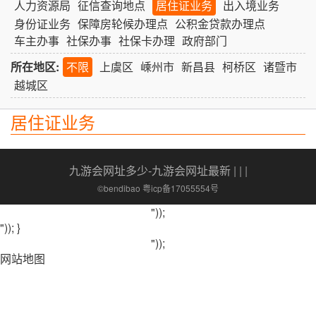
人力资源局
征信查询地点
居住证业务
出入境业务
身份证业务
保障房轮候办理点
公积金贷款办理点
车主办事
社保办事
社保卡办理
政府部门
所在地区:
不限
上虞区
嵊州市
新昌县
柯桥区
诸暨市
越城区
居住证业务
九游会网址多少-九游会网址最新
| | |
©bendibao 粤icp备17055554号
"));
")); }
"));
网站地图