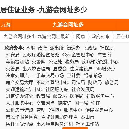
居住证业务 -九游会网址多少
九游会网址多
九游
少-九游会网址
会网
九游会网址多少-九游会网址最新
网点
政府办事
居住
最新
址多
政府办事:
不限
政府
派出所
街道办
民政局
社保局
公安局
民政厅婚姻登记处
公积金管理中心
车管所
少-九
车辆检测站
交警队
公证处
税务局
疾病预防控制中心
交管局
出入境管理局
居委会
住房建设局
etc服务点
游会
违章处理点
二手车交易市场
卫计委
驾考考场
网址
房产交易大厅
不动产登记中心
司法局
财政局
旅游局
交通运输培训中心
社区服务站
社会发展局
最新
进京证办证处
教育局
邮政局
医保局
行政服务中心
人才服务中心
交管网点
健康证
国土局
狗证
公租房申请点
劳动（保障）服务中心
便民服务中心
市民卡服务网点
驾驶证自助办理点
泰山币
居住证受理点
出入境自助签注机
社区工作站