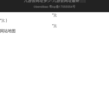
九游会网址多少-九游会网址最新
| | |
©bendibao 粤icp备17055554号
"));
")); }
"));
网站地图