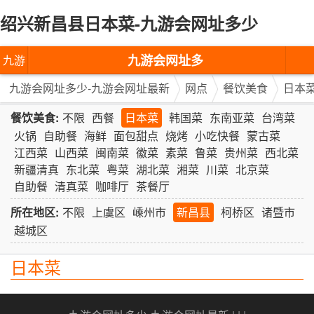
绍兴新昌县日本菜-九游会网址多少
九游会网址多
九游
少-九游会网址
会网
九游会网址多少-九游会网址最新
网点
餐饮美食
日本
最新
址多
餐饮美食:
不限
西餐
日本菜
韩国菜
东南亚菜
台湾菜
火锅
自助餐
海鲜
面包甜点
烧烤
小吃快餐
蒙古菜
少-九
江西菜
山西菜
闽南菜
徽菜
素菜
鲁菜
贵州菜
西北菜
新疆清真
东北菜
粤菜
湖北菜
湘菜
川菜
北京菜
游会
自助餐
清真菜
咖啡厅
茶餐厅
网址
所在地区:
不限
上虞区
嵊州市
新昌县
柯桥区
诸暨市
最新
越城区
日本菜