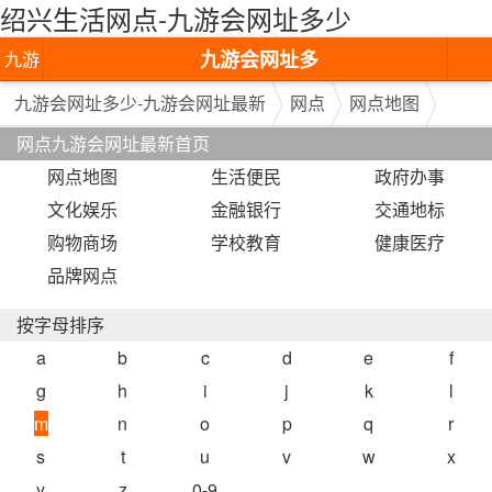
绍兴生活网点-九游会网址多少
九游会网址多
九游
少-九游会网址
会网
九游会网址多少-九游会网址最新
网点
网点地图
网点九游会网址最新首页
最新
址多
网点地图
生活便民
政府办事
少-九
文化娱乐
金融银行
交通地标
游会
购物商场
学校教育
健康医疗
品牌网点
网址
最新
按字母排序
a
b
c
d
e
f
g
h
i
j
k
l
m
n
o
p
q
r
s
t
u
v
w
x
y
z
0-9