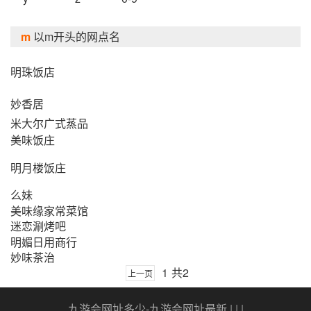
m
以m开头的网点名
明珠饭店
妙香居
米大尔广式蒸品
美味饭庄
明月楼饭庄
么妹
美味缘家常菜馆
迷恋涮烤吧
明媚日用商行
妙味茶治
1
共2
上一页
九游会网址多少-九游会网址最新
| | |