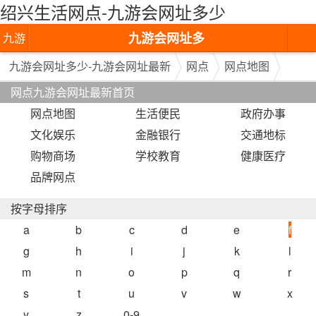
绍兴生活网点-九游会网址多少
九游会网址多
九游
少-九游会网址
会网
九游会网址多少-九游会网址最新
网点
网点地图
网点九游会网址最新首页
最新
址多
网点地图
生活便民
政府办事
少-九
文化娱乐
金融银行
交通地标
游会
购物商场
学校教育
健康医疗
品牌网点
网址
最新
按字母排序
a
b
c
d
e
f
g
h
i
j
k
l
m
n
o
p
q
r
s
t
u
v
w
x
y
z
0-9