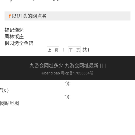
f
以f开头的网点名
福记烧烤
凤林饭庄
枫园烤全鱼馆
1
共1
上一页
下一页
九游会网址多少-九游会网址最新
| | |
©bendibao 粤icp备17055554号
"));
")); }
"));
网站地图