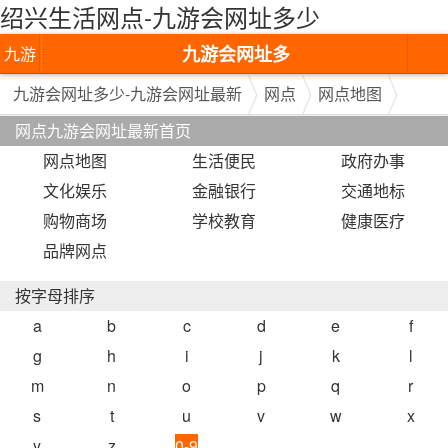
绍兴生活网点-九游会网址多少
九游会网址多
九游
少-九游会网址
会网
九游会网址多少-九游会网址最新
网点
网点地图
网点九游会网址最新首页
最新
址多
网点地图
生活便民
政府办事
少-九
文化娱乐
金融银行
交通地标
游会
购物商场
学校教育
健康医疗
品牌网点
网址
最新
按字母排序
a
b
c
d
e
f
g
h
i
j
k
l
m
n
o
p
q
r
s
t
u
v
w
x
y
z
0-9