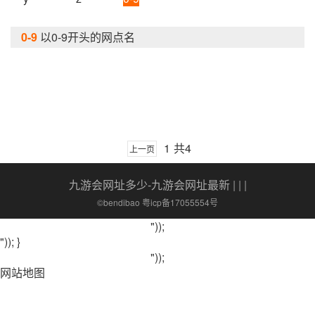
0-9
以0-9开头的网点名
1
共4
上一页
九游会网址多少-九游会网址最新
| | |
©bendibao 粤icp备17055554号
"));
")); }
"));
网站地图