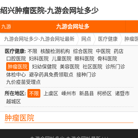
绍兴肿瘤医院-九游会网址多少
九游会网址多
九游
少-九游会网址
会网
九游会网址多少-九游会网址最新
网点
医疗健康
肿瘤
最新
址多
医疗健康:
不限
核酸检测机构
综合医院
中医院
药店
口腔医院
妇科医院
儿童医院
眼科医院
骨科医院
少-九
肿瘤医院
妇幼保健院
美容医院
社区医院
诊所门诊
体检中心
避孕药具免费领取点
接种门诊
游会
九价疫苗受理点
网址
所在地区:
不限
上虞区
嵊州市
新昌县
柯桥区
诸暨市
最新
越城区
肿瘤医院