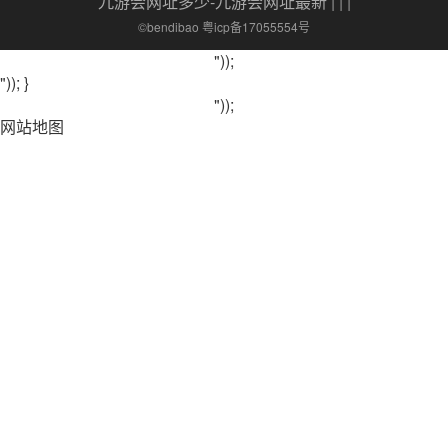
九游会网址多少-九游会网址最新
| | |
©bendibao 粤icp备17055554号
"));
")); }
"));
网站地图