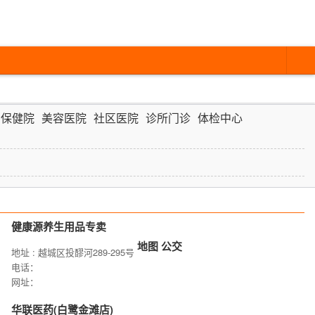
幼保健院
美容医院
社区医院
诊所门诊
体检中心
健康源养生用品专卖
地图
公交
地址 : 越城区投醪河289-295号
电话：
网址：
华联医药(白鹭金滩店)