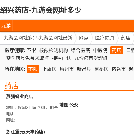
绍兴药店-九游会网址多少
九游
会网
九游会网址多少-九游会网址最新
网点
医疗健康
药店
址多
医疗健康:
不限
核酸检测机构
综合医院
中医院
药店
口
避孕药具免费领取点
接种门诊
九价疫苗受理点
少-九
所在地区:
不限
上虞区
嵊州市
新昌县
柯桥区
诸暨市
越
游会
药店
网址
燕强蜂业商店
最新
地图
公交
地址 : 越城区白马路89-、91号
电话：
网址：
浙江震元(天丰药店)