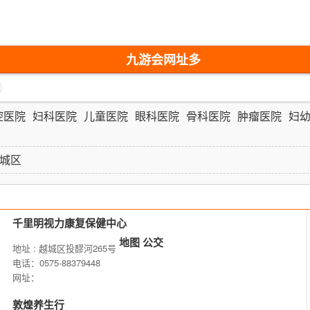
九游会网址多
少-九游会网址
最新
腔医院
妇科医院
儿童医院
眼科医院
骨科医院
肿瘤医院
妇
城区
千里明视力康复保健中心
地图
公交
地址 : 越城区投醪河265号
电话：0575-88379448
网址：
敦煌养生行