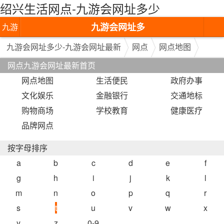
绍兴生活网点-九游会网址多少
九游会网址多
九游
少-九游会网址
会网
九游会网址多少-九游会网址最新
网点
网点地图
网点九游会网址最新首页
最新
址多
网点地图
生活便民
政府办事
少-九
文化娱乐
金融银行
交通地标
游会
购物商场
学校教育
健康医疗
品牌网点
网址
最新
按字母排序
a
b
c
d
e
f
g
h
i
j
k
l
m
n
o
p
q
r
s
t
u
v
w
x
y
z
0-9