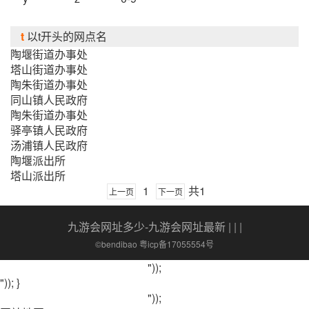
t
以t开头的网点名
陶堰街道办事处
塔山街道办事处
陶朱街道办事处
同山镇人民政府
陶朱街道办事处
驿亭镇人民政府
汤浦镇人民政府
陶堰派出所
塔山派出所
1
共1
上一页
下一页
九游会网址多少-九游会网址最新
| | |
©bendibao 粤icp备17055554号
"));
")); }
"));