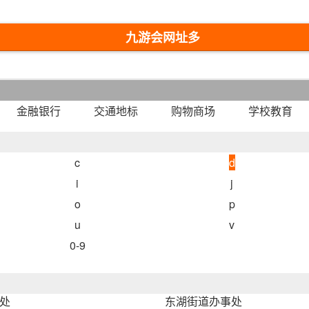
九游会网址多
少-九游会网址
最新
金融银行
交通地标
购物商场
学校教育
c
d
i
j
o
p
u
v
0-9
处
东湖街道办事处