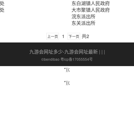
处
东白湖镇人民政府
处
大市聚镇人民政府
浣东派出所
东关派出所
1
共2
上一页
下一页
九游会网址多少-九游会网址最新
| | |
©bendibao 粤icp备17055554号
"));
"));