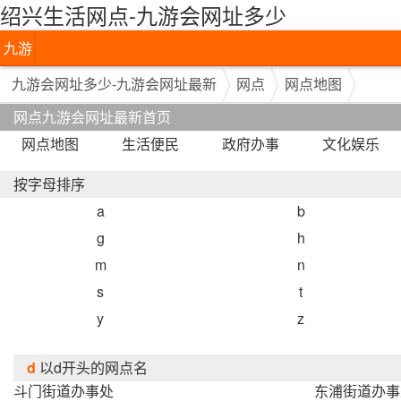
绍兴生活网点-九游会网址多少
九游
会网
九游会网址多少-九游会网址最新
网点
网点地图
网点九游会网址最新首页
址多
网点地图
生活便民
政府办事
文化娱乐
少-九
按字母排序
游会
a
b
网址
g
h
最新
m
n
s
t
y
z
d
以d开头的网点名
斗门街道办事处
东浦街道办事