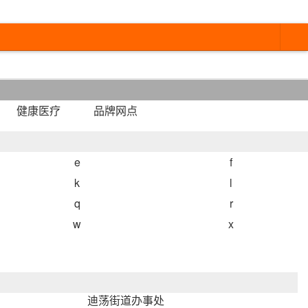
健康医疗
品牌网点
e
f
k
l
q
r
w
x
迪荡街道办事处