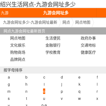
绍兴生活网点-九游会网址多少
九游会网址多
九游
少-九游会网址
会网
九游会网址多少-九游会网址最新
网点
网点地图
网点九游会网址最新首页
最新
址多
网点地图
生活便民
政府办事
少-九
文化娱乐
金融银行
交通地标
游会
购物商场
学校教育
健康医疗
品牌网点
网址
最新
按字母排序
a
b
c
d
e
f
g
h
i
j
k
l
m
n
o
p
q
r
s
t
u
v
w
x
y
z
0-9