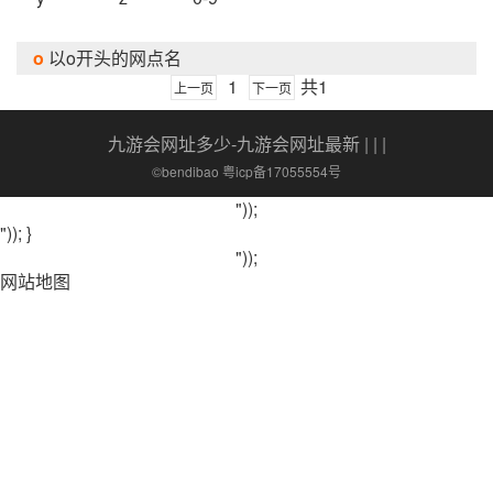
o
以o开头的网点名
1
共1
上一页
下一页
九游会网址多少-九游会网址最新
| | |
©bendibao 粤icp备17055554号
"));
")); }
"));
网站地图