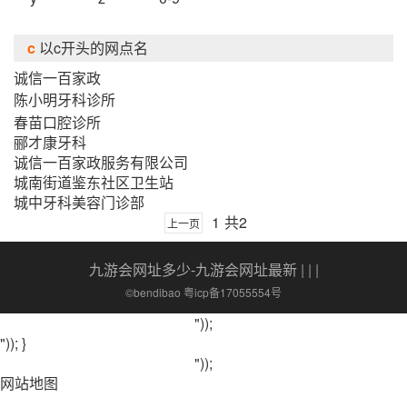
c
以c开头的网点名
诚信一百家政
陈小明牙科诊所
春苗口腔诊所
郦才康牙科
诚信一百家政服务有限公司
城南街道鉴东社区卫生站
城中牙科美容门诊部
1
共2
上一页
九游会网址多少-九游会网址最新
| | |
©bendibao 粤icp备17055554号
"));
")); }
"));
网站地图