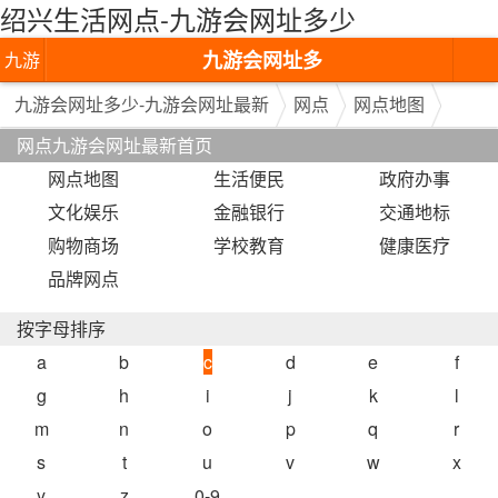
绍兴生活网点-九游会网址多少
九游会网址多
九游
少-九游会网址
会网
九游会网址多少-九游会网址最新
网点
网点地图
网点九游会网址最新首页
最新
址多
网点地图
生活便民
政府办事
少-九
文化娱乐
金融银行
交通地标
游会
购物商场
学校教育
健康医疗
品牌网点
网址
最新
按字母排序
a
b
c
d
e
f
g
h
i
j
k
l
m
n
o
p
q
r
s
t
u
v
w
x
y
z
0-9