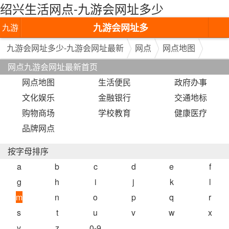
绍兴生活网点-九游会网址多少
九游会网址多
九游
少-九游会网址
会网
九游会网址多少-九游会网址最新
网点
网点地图
网点九游会网址最新首页
最新
址多
网点地图
生活便民
政府办事
少-九
文化娱乐
金融银行
交通地标
游会
购物商场
学校教育
健康医疗
品牌网点
网址
最新
按字母排序
a
b
c
d
e
f
g
h
i
j
k
l
m
n
o
p
q
r
s
t
u
v
w
x
y
z
0-9