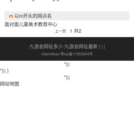
m
以m开头的网点名
面对面儿童美术教育中心
1
共2
上一页
九游会网址多少-九游会网址最新
| | |
©bendibao 粤icp备17055554号
"));
")); }
"));
网站地图