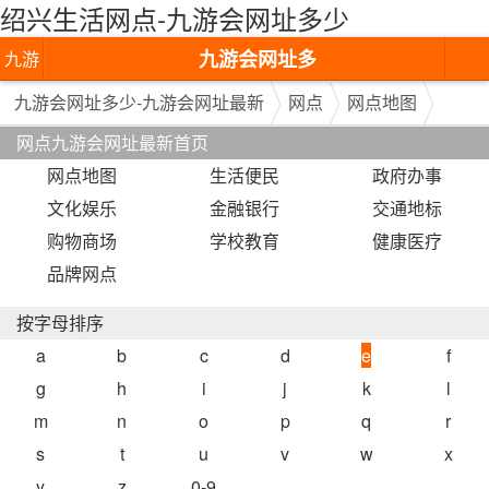
绍兴生活网点-九游会网址多少
九游会网址多
九游
少-九游会网址
会网
九游会网址多少-九游会网址最新
网点
网点地图
网点九游会网址最新首页
最新
址多
网点地图
生活便民
政府办事
少-九
文化娱乐
金融银行
交通地标
游会
购物商场
学校教育
健康医疗
品牌网点
网址
最新
按字母排序
a
b
c
d
e
f
g
h
i
j
k
l
m
n
o
p
q
r
s
t
u
v
w
x
y
z
0-9