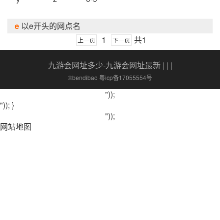
e
以e开头的网点名
1
共1
上一页
下一页
九游会网址多少-九游会网址最新
| | |
©bendibao 粤icp备17055554号
"));
")); }
"));
网站地图