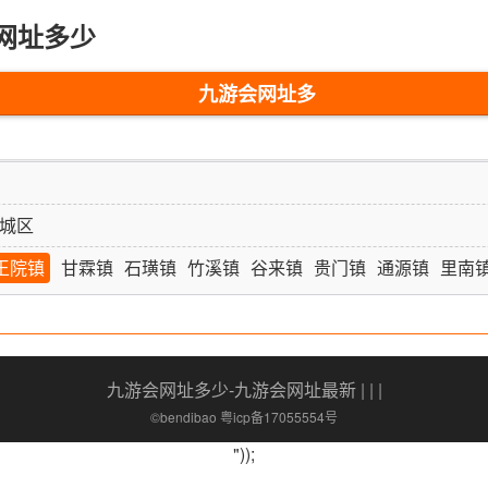
网址多少
九游会网址多
少-九游会网址
最新
城区
王院镇
甘霖镇
石璜镇
竹溪镇
谷来镇
贵门镇
通源镇
里南
九游会网址多少-九游会网址最新
| | |
©bendibao 粤icp备17055554号
"));