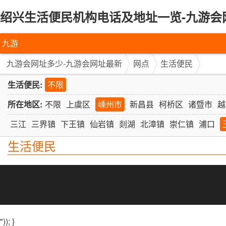
绍兴生活便民机构电话及地址一览-九游会
九游
会网
九游会网址多少-九游会网址最新
网点
生活便民
址多
生活便民:
不限
少-九
所在地区:
不限
上虞区
嵊州市
新昌县
柯桥区
诸暨市
越
游会
三江
三界镇
下王镇
仙岩镇
剡湖
北漳镇
崇仁镇
浦口
生活便民
网址
最新
")); }