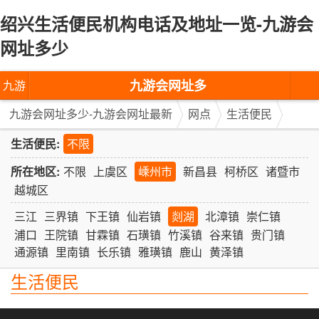
绍兴生活便民机构电话及地址一览-九游会
网址多少
九游会网址多
九游
少-九游会网址
会网
九游会网址多少-九游会网址最新
网点
生活便民
最新
址多
生活便民:
不限
少-九
所在地区:
不限
上虞区
嵊州市
新昌县
柯桥区
诸暨市
越城区
游会
三江
三界镇
下王镇
仙岩镇
剡湖
北漳镇
崇仁镇
网址
浦口
王院镇
甘霖镇
石璜镇
竹溪镇
谷来镇
贵门镇
通源镇
里南镇
长乐镇
雅璜镇
鹿山
黄泽镇
最新
生活便民