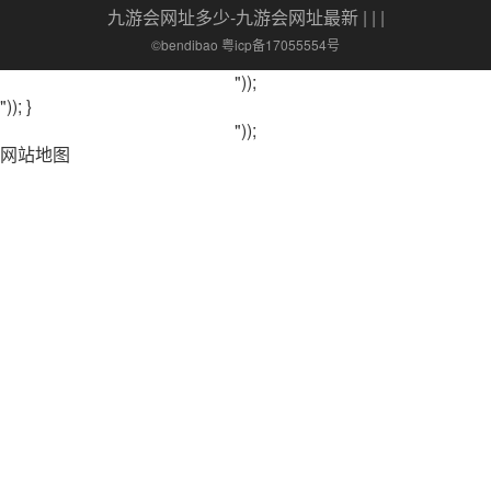
九游会网址多少-九游会网址最新
| | |
©bendibao 粤icp备17055554号
"));
")); }
"));
网站地图