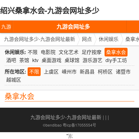
绍兴桑拿水会-九游会网址多少
九游会网址多
九游
少-九游会网址
会网
九游会网址多少-九游会网址最新
网点
休闲娱乐
桑拿
最新
址多
休闲娱乐:
不限
电影院
文化艺术
足疗按摩
桑拿水会
酒吧
茶馆
ktv
桌面游戏
桌球馆
游乐游艺
diy手工坊
少-九
所在地区:
不限
上虞区
嵊州市
新昌县
柯桥区
诸暨市
游会
越城区
网址
桑拿水会
最新
九游会网址多少-九游会网址最新
| | |
©bendibao 粤icp备17055554号
"));