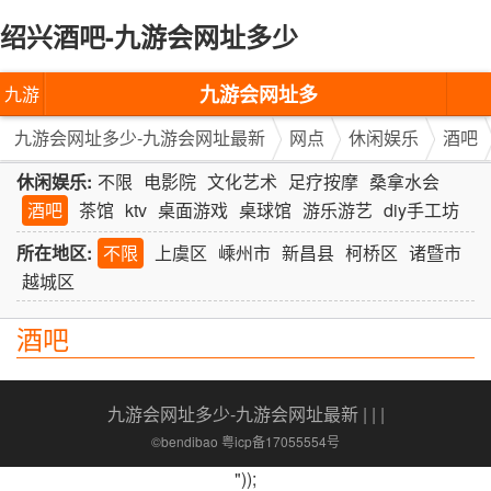
绍兴酒吧-九游会网址多少
九游会网址多
九游
少-九游会网址
会网
九游会网址多少-九游会网址最新
网点
休闲娱乐
酒吧
最新
址多
休闲娱乐:
不限
电影院
文化艺术
足疗按摩
桑拿水会
酒吧
茶馆
ktv
桌面游戏
桌球馆
游乐游艺
diy手工坊
少-九
所在地区:
不限
上虞区
嵊州市
新昌县
柯桥区
诸暨市
游会
越城区
网址
酒吧
最新
九游会网址多少-九游会网址最新
| | |
©bendibao 粤icp备17055554号
"));