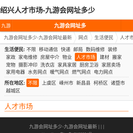
绍兴人才市场-九游会网址多少
九游会网址多
九游
少-九游会网址
会网
九游会网址多少-九游会网址最新
网点
生活便民
人才
最新
址多
生活便民:
不限
移动通信
快递
邮局
数码维修
装修
家政
家电维修
房屋中介
物业
人才市场
建材
搬家
少-九
宠物
摄影冲印
洗衣店
家具家居
厨房卫浴
家居卖场
家用电器
水务网点
暖气网点
燃气网点
电力网点
游会
所在地区:
不限
上虞区
嵊州市
新昌县
柯桥区
诸暨市
网址
越城区
最新
人才市场
九游会网址多少-九游会网址最新
| | |