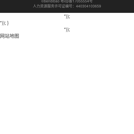
©bendibao 粤icp备17055554号
人力资源服务许可证编号：440304103659
"));
")); }
"));
网站地图