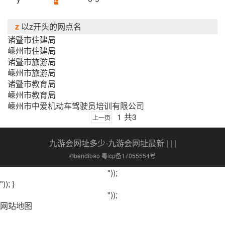
z
以z开头的网点名
诸暨市住建局
嵊州市住建局
诸暨市旅游局
嵊州市旅游局
诸暨市教育局
嵊州市教育局
嵊州市中爱机动车驾驶员培训有限公司
1
共3
上一页
九游会网址多少-九游会网址最新
| | |
©bendibao 粤icp备17055554号
"));
")); }
"));
网站地图