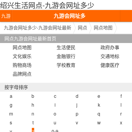
绍兴生活网点-九游会网址多少
九游会网址多
九游
少-九游会网址
会网
九游会网址多少-九游会网址最新
网点
网点地图
网点九游会网址最新首页
最新
址多
网点地图
生活便民
政府办事
少-九
文化娱乐
金融银行
交通地标
游会
购物商场
学校教育
健康医疗
品牌网点
网址
最新
按字母排序
a
b
c
d
e
f
g
h
i
j
k
l
m
n
o
p
q
r
s
t
u
v
w
x
y
z
0-9