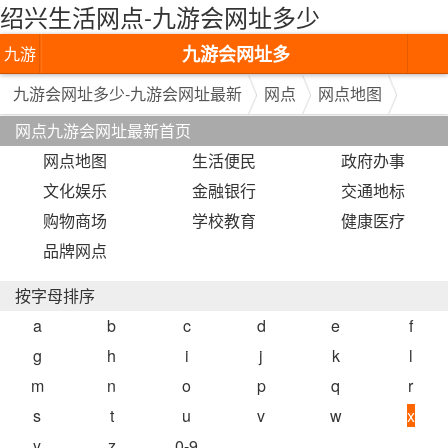
绍兴生活网点-九游会网址多少
九游会网址多
九游
少-九游会网址
会网
九游会网址多少-九游会网址最新
网点
网点地图
网点九游会网址最新首页
最新
址多
网点地图
生活便民
政府办事
少-九
文化娱乐
金融银行
交通地标
游会
购物商场
学校教育
健康医疗
品牌网点
网址
最新
按字母排序
a
b
c
d
e
f
g
h
i
j
k
l
m
n
o
p
q
r
s
t
u
v
w
x
y
z
0-9