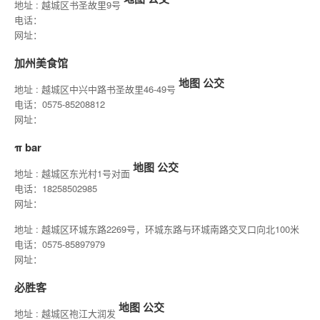
地址 : 越城区书圣故里9号
电话：
网址：
加州美食馆
地图
公交
地址 : 越城区中兴中路书圣故里46-49号
电话：0575-85208812
网址：
π bar
地图
公交
地址 : 越城区东光村1号对面
电话：18258502985
网址：
地址 : 越城区环城东路2269号，环城东路与环城南路交叉口向北100米
电话：0575-85897979
网址：
必胜客
地图
公交
地址 : 越城区袍江大润发