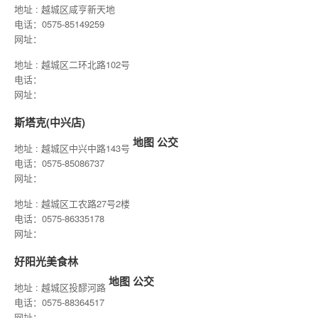
地址 : 越城区咸亨新天地
电话：0575-85149259
网址：
地址 : 越城区二环北路102号
电话：
网址：
斯塔克(中兴店)
地图
公交
地址 : 越城区中兴中路143号
电话：0575-85086737
网址：
地址 : 越城区工农路27号2楼
电话：0575-86335178
网址：
好阳光美食林
地图
公交
地址 : 越城区投醪河路
电话：0575-88364517
网址：