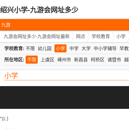
绍兴小学-九游会网址多少
九游
会网
九游会网址多少-九游会网址最新
网点
学校教育
小学
址多
学校教育:
不限
幼儿园
小学
中学
大学
中小学辅导
早教
少-九
所在地区:
不限
上虞区
嵊州市
新昌县
柯桥区
诸暨市
越
游会
小学
网址
最新
")); }