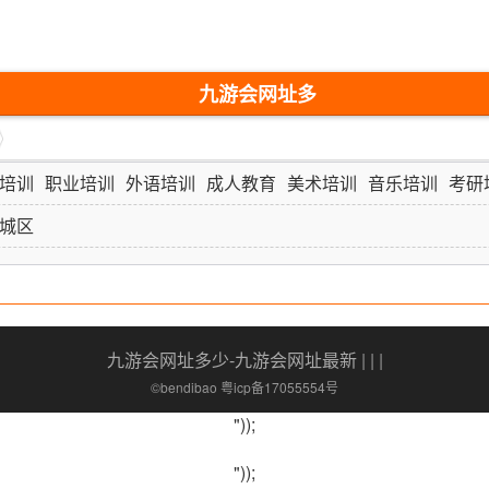
九游会网址多
少-九游会网址
最新
培训
职业培训
外语培训
成人教育
美术培训
音乐培训
考研
城区
九游会网址多少-九游会网址最新
| | |
©bendibao 粤icp备17055554号
"));
"));