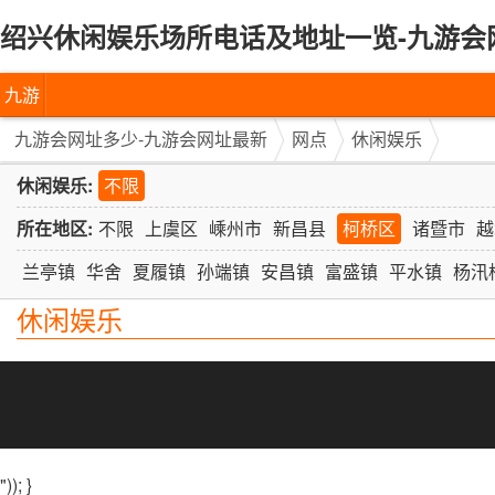
绍兴休闲娱乐场所电话及地址一览-九游会
九游
会网
九游会网址多少-九游会网址最新
网点
休闲娱乐
址多
休闲娱乐:
不限
少-九
所在地区:
不限
上虞区
嵊州市
新昌县
柯桥区
诸暨市
越
游会
兰亭镇
华舍
夏履镇
孙端镇
安昌镇
富盛镇
平水镇
杨汛
休闲娱乐
网址
最新
")); }