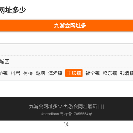
网址多少
九游会网址多
少-九游会网址
最新
城区
桥镇
柯岩
柯桥
湖塘
漓渚镇
王坛镇
福全镇
稽东镇
钱清
九游会网址多少-九游会网址最新
| | |
©bendibao 粤icp备17055554号
"));