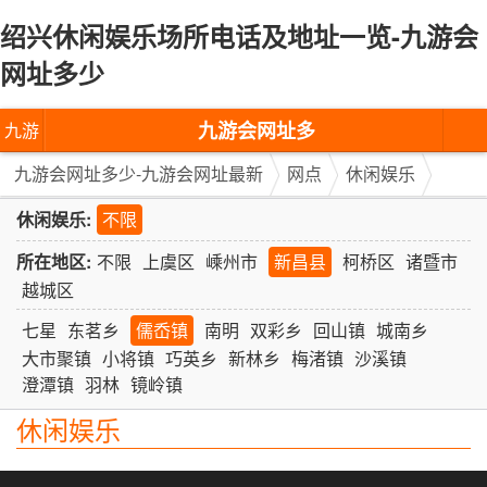
绍兴休闲娱乐场所电话及地址一览-九游会
网址多少
九游会网址多
九游
少-九游会网址
会网
九游会网址多少-九游会网址最新
网点
休闲娱乐
最新
址多
休闲娱乐:
不限
少-九
所在地区:
不限
上虞区
嵊州市
新昌县
柯桥区
诸暨市
越城区
游会
七星
东茗乡
儒岙镇
南明
双彩乡
回山镇
城南乡
网址
大市聚镇
小将镇
巧英乡
新林乡
梅渚镇
沙溪镇
澄潭镇
羽林
镜岭镇
最新
休闲娱乐