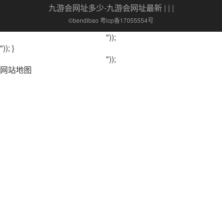
九游会网址多少-九游会网址最新
| | |
©bendibao 粤icp备17055554号
"));
")); }
"));
网站地图