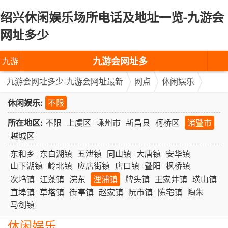
绍兴休闲娱乐场所电话及地址一览-九游会
网址多少
九游会网址多
九游
少-九游会网址
会网
九游会网址多少-九游会网址最新
网点
休闲娱乐
最新
址多
休闲娱乐:
不限
少-九
所在地区:
不限
上虞区
嵊州市
新昌县
柯桥区
诸暨市
越城区
游会
东和乡
东白湖镇
五泄镇
同山镇
大唐镇
安华镇
网址
山下湖镇
岭北镇
应店街镇
店口镇
暨阳
枫桥镇
次坞镇
江藻镇
浣东
浬浦镇
牌头镇
王家井镇
璜山镇
最新
直埠镇
草塔镇
街亭镇
赵家镇
阮市镇
陈宅镇
陶朱
马剑镇
休闲娱乐