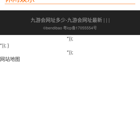
九游会网址多少-九游会网址最新
| | |
©bendibao 粤icp备17055554号
"));
")); }
"));
网站地图