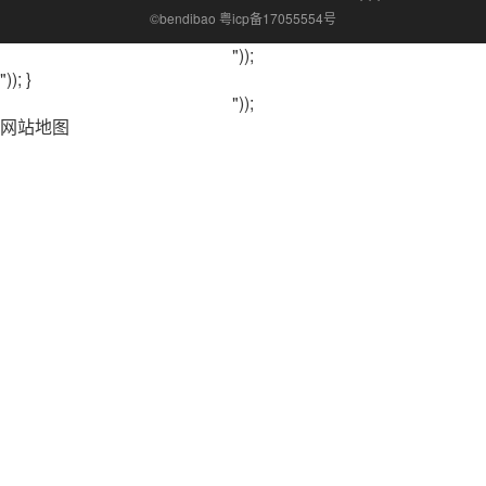
©bendibao 粤icp备17055554号
"));
")); }
"));
网站地图