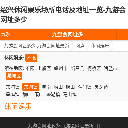
绍兴休闲娱乐场所电话及地址一览-九游会
网址多少
九游会网址多
九游
少-九游会网址
会网
九游会网址多少-九游会网址最新
网点
休闲娱乐
最新
址多
休闲娱乐:
不限
所在地区:
不限
上虞区
嵊州市
新昌县
柯桥区
诸暨市
少-九
越城区
游会
东浦镇
东湖镇
城南
塔山
府山
斗门镇
灵芝镇
网址
皋埠镇
稽山
蕺山
鉴湖镇
马山镇
最新
休闲娱乐
九游会网址多少-九游会网址最新
| | |