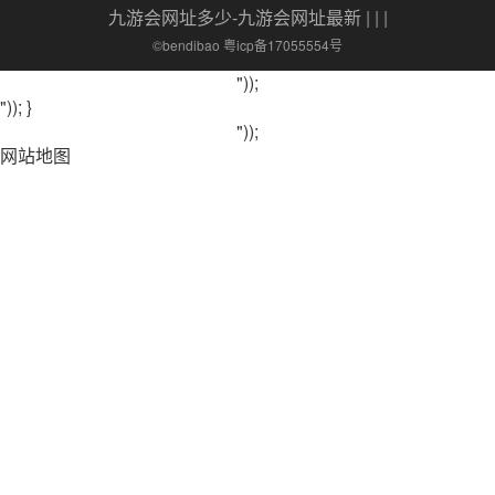
九游会网址多少-九游会网址最新
| | |
©bendibao 粤icp备17055554号
"));
")); }
"));
网站地图