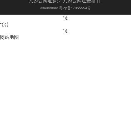
九游会网址多少-九游会网址最新
| | |
©bendibao 粤icp备17055554号
"));
")); }
"));
网站地图