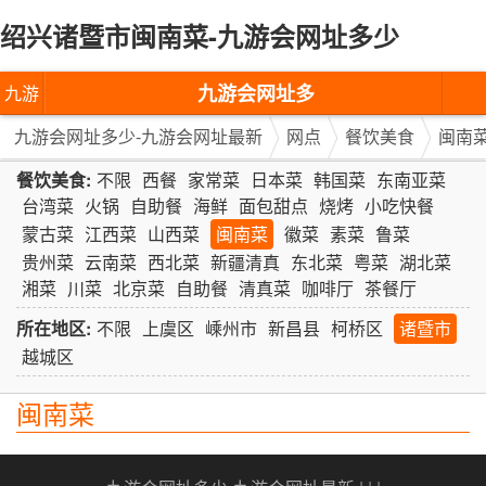
绍兴诸暨市闽南菜-九游会网址多少
九游会网址多
九游
少-九游会网址
会网
九游会网址多少-九游会网址最新
网点
餐饮美食
闽南
最新
址多
餐饮美食:
不限
西餐
家常菜
日本菜
韩国菜
东南亚菜
台湾菜
火锅
自助餐
海鲜
面包甜点
烧烤
小吃快餐
少-九
蒙古菜
江西菜
山西菜
闽南菜
徽菜
素菜
鲁菜
贵州菜
云南菜
西北菜
新疆清真
东北菜
粤菜
湖北菜
游会
湘菜
川菜
北京菜
自助餐
清真菜
咖啡厅
茶餐厅
网址
所在地区:
不限
上虞区
嵊州市
新昌县
柯桥区
诸暨市
最新
越城区
闽南菜