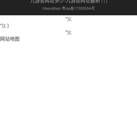
九游会网址多少-九游会网址最新
| | |
©bendibao 粤icp备17055554号
"));
")); }
"));
网站地图