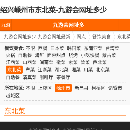
绍兴嵊州市东北菜-九游会网址多少
九游会网址多
九游
少-九游会网址
会网
九游会网址多少-九游会网址最新
网点
餐饮美食
东北
最新
址多
餐饮美食:
不限
西餐
日本菜
韩国菜
东南亚菜
台湾菜
火锅
自助餐
海鲜
面包甜点
烧烤
小吃快餐
蒙古菜
少-九
江西菜
山西菜
闽南菜
徽菜
素菜
鲁菜
西北菜
东北菜
粤菜
江浙菜
湖北菜
湘菜
川菜
北京菜
游会
自助餐
清真菜
咖啡厅
茶餐厅
网址
所在地区:
不限
上虞区
嵊州市
新昌县
柯桥区
诸暨市
最新
越城区
东北菜