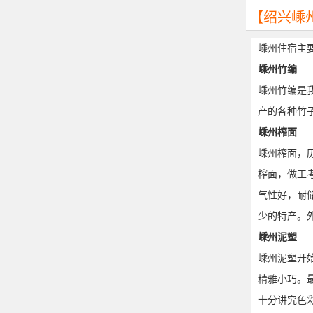
【绍兴嵊
嵊州住宿主
嵊州竹编
嵊州竹编是
产的各种竹
嵊州榨面
嵊州榨面，
榨面，做工
气性好，耐
少的特产。
嵊州泥塑
嵊州泥塑开
精雅小巧。
十分讲究色