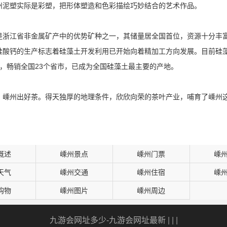
州泥塑实际是彩塑，把形体塑造和色彩描绘巧妙结合的艺术作品。
是浙江省非金属矿产中的优势矿种之一，其储量居全国首位，资源十分丰
硅酸钙的生产标志着硅藻土开发利用已开始向着精加工方向发展。目前硅
上，畅销全国23个省市，已成为全国硅藻土最主要的产地。
，嵊州出好茶。得天独厚的地理条件，欣欣向荣的茶叶产业，哺育了嵊州这
概述
嵊州景点
嵊州门票
嵊
天气
嵊州交通
嵊州住宿
嵊
购物
嵊州图片
嵊州周边
九游会网址多少-九游会网址最新
| | |