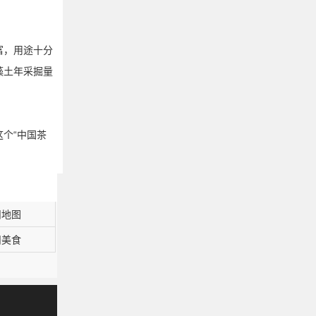
富，用途十分
藻土年采掘量
个“中国茶
州地图
州美食