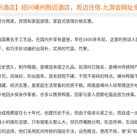
州酒店】绍兴嵊州附近酒店，周边住宿-九游会网址
要分两类，宾馆和家庭旅馆，家庭式旅馆价格实惠。
我国著名手工艺品，在国内外享有盛誉。早在1600多年前，这里的劳动人
子，和巧手妙法编织出简朴、实用的竹篮、竹箩。
历史悠久，制作精细，是赠送亲朋之礼品。前清时已驰名，是嵊州传统特
考究，风味好，形似面条，具有韧而不硬，干而不易碎的特点。嵊州榨面
储藏，经济实惠，是家庭生活常备的优质干粮。榨面是嵊州人经常赠送外
外地回乡探亲作客者，亦多以携带榨面，回家与家人团聚吃面品尝为快事
始成规模是在七十年代，创建历史不长，但由于吸收众家之长，而自成一
最小的微形泥塑，只有钢笔头那么大，但仍然嘴眼分明，形态传神，生动
彩的运用，他们采用民间传统的描绘手法，设色精当，艳而不俗，使“彩”和