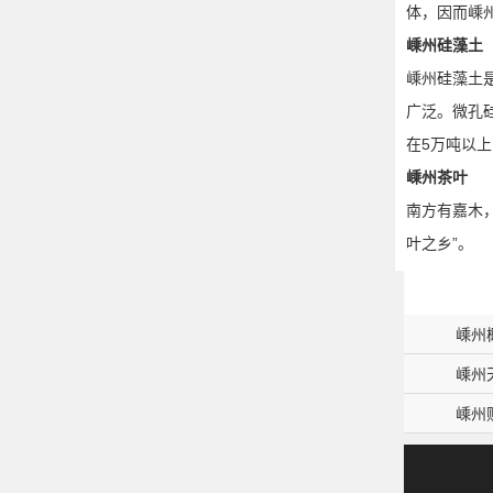
体，因而嵊
嵊州硅藻土
嵊州硅藻土
广泛。微孔
在5万吨以
嵊州茶叶
南方有嘉木
叶之乡”。
嵊州
嵊州
嵊州