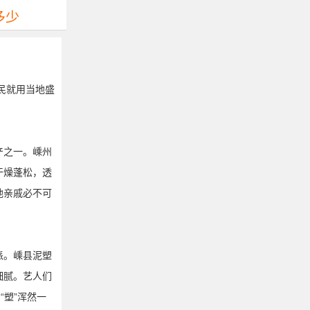
多少
民就用当地盛
产之一。嵊州
干燥蓬松，透
地亲戚必不可
。
派。嵊县泥塑
细腻。艺人们
“塑”浑然一