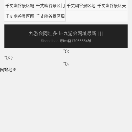
千丈幽谷景区概
千丈幽谷景区门
千丈幽谷景区地
千丈幽谷景区天
千丈幽谷景区图
述
千丈幽谷景区周
票
图
气
片
边
九游会网址多少-九游会网址最新
| | |
©bendibao 粤icp备17055554号
"));
")); }
"));
网站地图