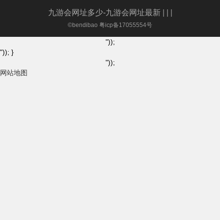
九游会网址多少-九游会网址最新
| | |
©bendibao 粤icp备17055554号
"));
")); }
"));
网站地图