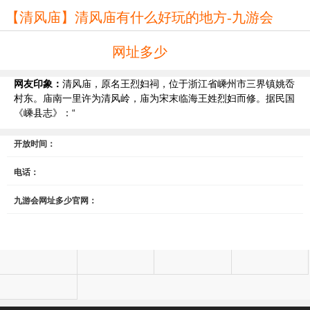
【清风庙】清风庙有什么好玩的地方-九游会
网址多少
网友印象：
清风庙，原名王烈妇祠，位于浙江省嵊州市三界镇姚岙
村东。庙南一里许为清风岭，庙为宋末临海王姓烈妇而修。据民国
《嵊县志》：“
开放时间：
电话：
九游会网址多少官网：