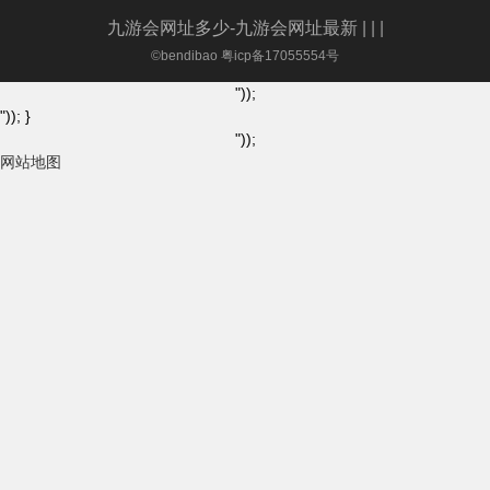
九游会网址多少-九游会网址最新
| | |
©bendibao 粤icp备17055554号
"));
")); }
"));
网站地图