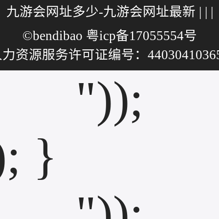
址
多
九游会网址多少-九游会网址最新
| | |
-
©bendibao 粤icp备17055554号
九
力资源服务许可证编号：4403041036
游
会
"));
网
址
); }
最
新
"));