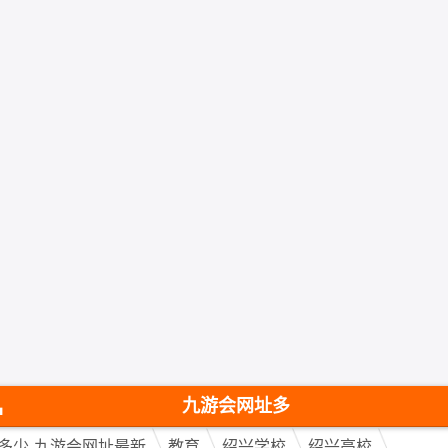
九
游
九游会网址多
少-九游会网址
多少-九游会网址最新
教育
绍兴学校
绍兴高校