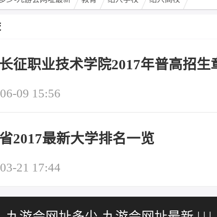
会
网
最新
校
址
多
长征职业技术学院2017年普高招生
-
06-09 15:56
九
游
会
省2017最新大学排名一览
网
03-21 17:44
址
最
九游会网址多少-九游会网址最新
| | |