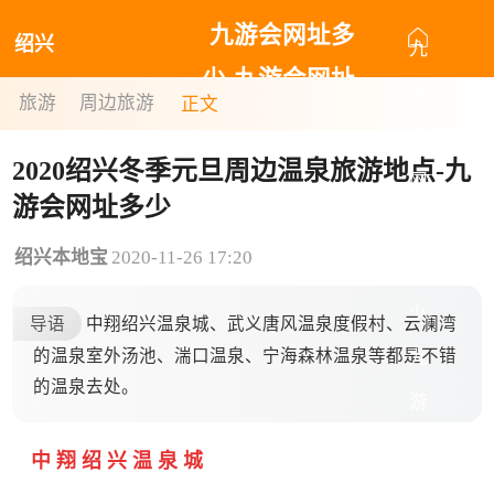
九游会网址多
绍兴
九
少-九游会网址
游
旅游
周边旅游
正文
最新
会
2020绍兴冬季元旦周边温泉旅游地点-九
网
游会网址多少
址
绍兴本地宝
2020-11-26 17:20
多
少-
导语
中翔绍兴温泉城、武义唐风温泉度假村、云澜湾
的温泉室外汤池、湍口温泉、宁海森林温泉等都是不错
九
的温泉去处。
游
会
中 翔 绍 兴 温 泉 城
网