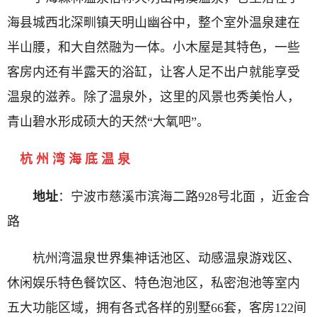
海县城西北深甽镇天明山幽谷中，整个室外温泉建在
半山腰，和大自然融为一体。小木屋是其特色，一些
客房内还有半露天的浴缸，让客人足不出户就能享受
温泉的滋养。除了温泉外，这里的风景也秀美怡人，
青山碧水形成硕大的天然“大氧吧”。
杭 州 湾 海 底 温 泉
地址
：宁波市慈溪市滨海二路928号北面 ，近金合
路
杭州湾温泉世界集神话池区、动感温泉游戏区、
休闲娱乐特色餐饮区、特色泡池区，私密泡池等室内
五大功能区域，拥有各式各样的别墅66套，客房122间