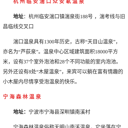
杭 州 临 安 湍 口 众 安 氡 温 泉
地址
：杭州临安湍口镇湍泉街188号 ，湍考线与旧
昌临线交叉口
湍口温泉具有1300年历史，古称“天目山温泉”，
亦名为“芦荻泉”。温泉中心区域建筑面积18000平方
米，设有37个室外泡池和28个不同功能的室内泡池。
另外还设有8处“木屋温泉”，来宾可以躺在富有情趣的
小木屋内尽情享受泡温泉的快乐。
宁 海 森 林 温 泉
地址：
宁波市宁海县深甽镇南溪村
宁海森林温泉俗称天明山南溪温泉，它坐落在宁