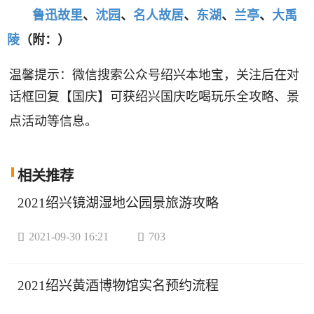
鲁迅故里
、
沈园
、
名人故居
、
东湖
、
兰亭
、
大禹
陵
（附：）
温馨提示：微信搜索公众号绍兴本地宝，关注后在对
话框回复【国庆】可获
绍兴国庆吃喝玩乐全攻略、景
点活动
等信息。
相关
推荐
2021绍兴镜湖湿地公园景旅游攻略

2021-09-30 16:21

703
2021绍兴黄酒博物馆实名预约流程