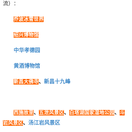
流）：
址
乔波冰雪世界
最
新
绍兴博物馆
中华孝德园
黄酒博物馆
、
新昌十九峰
新昌大佛寺
、
、
、
西施故里
五泄风景区
白塔湖国家湿地公园
斗
、
汤江岩风景区
岩风景区