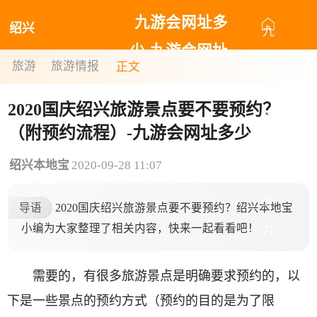
九游会网址多
绍兴
九
少-九游会网址
游
旅游
旅游情报
正文
最新
会
2020国庆绍兴旅游景点要不要预约？
网
（附预约流程）-九游会网址多少
址
绍兴本地宝
2020-09-28 11:07
多
少-
导语
2020国庆绍兴旅游景点要不要预约？绍兴本地宝
小编为大家整理了相关内容，快来一起看看吧！
九
游
需要的，有很多旅游景点是明确要求预约的，以
会
下是一些景点的预约方式（预约的目的是为了限
网