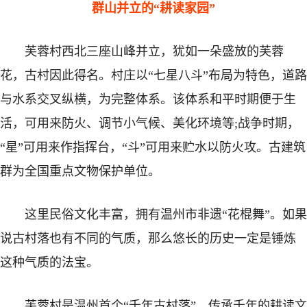
群山并立的“耕读家园”
芙蓉村西北三座山峰并立，犹如一朵盛放的芙蓉
花，古村因此得名。村庄以“七星八斗”布局为特色，道路
与水系交叉纵横，为完整体系。该体系和平时期便于生
活，可用来防火、调节小气候、美化环境等;战争时期，
“星”可用来作指挥台，“斗”可用来贮水以防火攻。古建筑
群为全国重点文物保护单位。
这里民俗文化丰富，拥有温州市非遗“花棍舞”。如果
说古村落也有不同的气质，那么悠长的历史一定是锤炼
这种气质的法宝。
芙蓉村是温州首个“千年古村落”，传承千年的耕读文