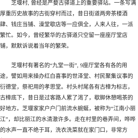
芝堰村, 曾经是严婺古驿道上的重要驿站。一条写满
厚重历史故事的古街穿村而过，昔日街道两旁茶楼酒
肆、钱庄当铺、澡堂歇店等一应俱全，人来人往，一派
繁忙。如今，曾经繁华的古驿道只空留一座座厅堂店
铺，默默诉说着当年的繁荣。
芝堰村有著名的“九堂一街”, 9座厅堂各有各的用
途，譬如用来操办红白喜事的世泽堂、村民聚集议事的
衍德堂，祭祀用的孝思堂。村头村尾各有古樟为标志，
古樟底下，昔日是过客路人累了渴了，歇脚休憩喝茶的
好地方。芝堰家家户户门前流水蜿蜒，被称为“江南小丽
江”，却比丽江的水清澈许多。走在村里的巷弄间，哗哗
的水声一直不绝于耳，洗衣洗菜就在家门口，非常方