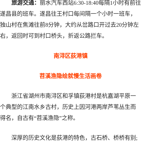
旅游交通：
丽水汽车西站6:30-18:40每隔1小时有前往
遂昌县的班车。遂昌往王村口每间隔一个小时一班车，
独山村在焦滩往前8分钟，大约从岔路口开过去20分钟左
右，返回时可到村口桥头，折返公路拦车。
南浔区荻港镇
苕溪渔隐绘就慢生活画卷
浙江省湖州市南浔区和孚镇荻港村是杭嘉湖平原一
个典型的江南水乡古村，历史上因河港两岸芦苇丛生而
得名，自古有“苕溪渔隐”之称。
深厚的历史文化是荻港的特色，古石桥、桥桥有别;