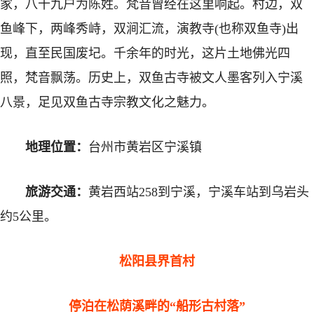
家，八十九户为陈姓。梵音曾经在这里响起。村边，双
鱼峰下，两峰秀峙，双涧汇流，演教寺(也称双鱼寺)出
现，直至民国废圮。千余年的时光，这片土地佛光四
照，梵音飘荡。历史上，双鱼古寺被文人墨客列入宁溪
八景，足见双鱼古寺宗教文化之魅力。
地理位置：
台州市黄岩区宁溪镇
旅游交通：
黄岩西站258到宁溪，宁溪车站到乌岩头
约5公里。
松阳县界首村
停泊在松荫溪畔的“船形古村落”