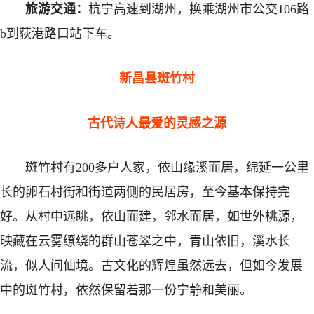
旅游交通：
杭宁高速到湖州，换乘湖州市公交106路
b到荻港路口站下车。
新昌县斑竹村
古代诗人最爱的灵感之源
斑竹村有200多户人家，依山缘溪而居，绵延一公里
长的卵石村街和街道两侧的民居房，至今基本保持完
好。从村中远眺，依山而建，邻水而居，如世外桃源，
映藏在云雾缭绕的群山苍翠之中，青山依旧，溪水长
流，似人间仙境。古文化的辉煌虽然远去，但如今发展
中的斑竹村，依然保留着那一份宁静和美丽。