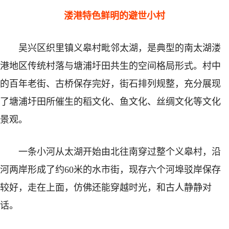
溇港特色鲜明的避世小村
址
最
吴兴区织里镇义皋村毗邻太湖，是典型的南太湖溇
新
港地区传统村落与塘浦圩田共生的空间格局形式。村中
的百年老街、古桥保存完好，街石排列规整，充分展现
了塘浦圩田所催生的稻文化、鱼文化、丝绸文化等文化
景观。
一条小河从太湖开始由北往南穿过整个义皋村，沿
河两岸形成了约60米的水市街，现存六个河埠驳岸保存
较好，走在上面，仿佛还能穿越时光，和古人静静对
话。