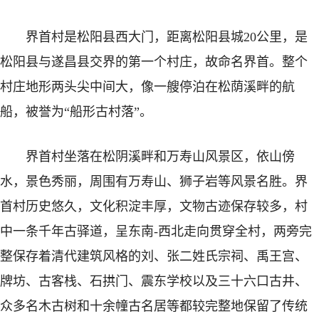
界首村是松阳县西大门，距离松阳县城20公里，是
松阳县与遂昌县交界的第一个村庄，故命名界首。整个
村庄地形两头尖中间大，像一艘停泊在松荫溪畔的航
船，被誉为“船形古村落”。
界首村坐落在松阴溪畔和万寿山风景区，依山傍
水，景色秀丽，周围有万寿山、狮子岩等风景名胜。界
首村历史悠久，文化积淀丰厚，文物古迹保存较多，村
中一条千年古驿道，呈东南-西北走向贯穿全村，两旁完
整保存着清代建筑风格的刘、张二姓氏宗祠、禹王宫、
牌坊、古客栈、石拱门、震东学校以及三十六口古井、
众多名木古树和十余幢古名居等都较完整地保留了传统