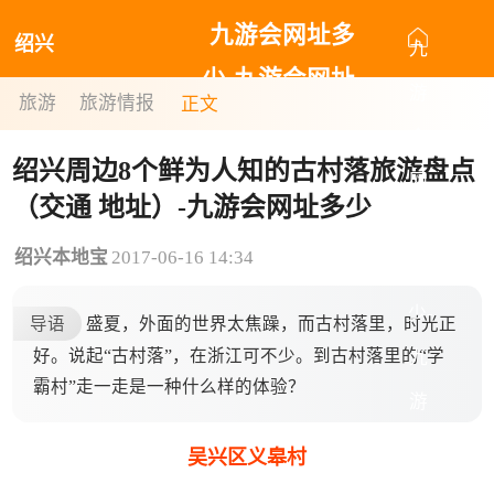
九游会网址多
绍兴
九
少-九游会网址
游
旅游
旅游情报
正文
最新
会
绍兴周边8个鲜为人知的古村落旅游盘点
网
（交通 地址）-九游会网址多少
址
绍兴本地宝
2017-06-16 14:34
多
少-
导语
盛夏，外面的世界太焦躁，而古村落里，时光正
好。说起“古村落”，在浙江可不少。到古村落里的“学
九
霸村”走一走是一种什么样的体验？
游
会
吴兴区义皋村
网