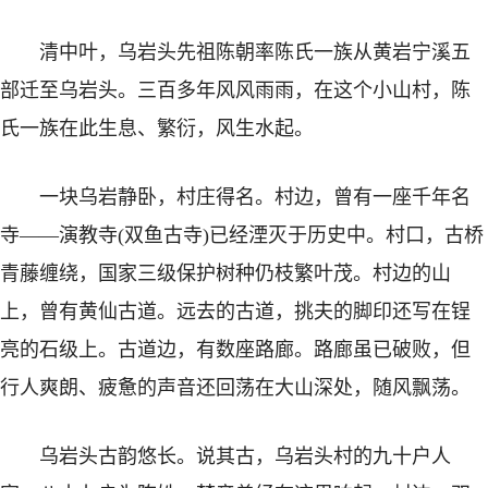
清中叶，乌岩头先祖陈朝率陈氏一族从黄岩宁溪五
部迁至乌岩头。三百多年风风雨雨，在这个小山村，陈
氏一族在此生息、繁衍，风生水起。
一块乌岩静卧，村庄得名。村边，曾有一座千年名
寺——演教寺(双鱼古寺)已经湮灭于历史中。村口，古桥
青藤缠绕，国家三级保护树种仍枝繁叶茂。村边的山
上，曾有黄仙古道。远去的古道，挑夫的脚印还写在锃
亮的石级上。古道边，有数座路廊。路廊虽已破败，但
行人爽朗、疲惫的声音还回荡在大山深处，随风飘荡。
乌岩头古韵悠长。说其古，乌岩头村的九十户人