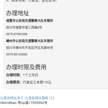
3、核发号牌、行驶证、登记证书。
办理地址
诸暨市公安局交通警察大队车管所
绍兴市诸暨市诸三西路8号
0575-87381558
嵊州市公安局交通警察大队车管所
绍兴市嵊州市开发区环区东路99号
0575-83135565
办理时限及费用
办理时限：
1个工作日
办理费用：
行驶证工本费/15元
九游会网址多少-九游会网址最新
| | |
©bendibao 粤icp备17055554号