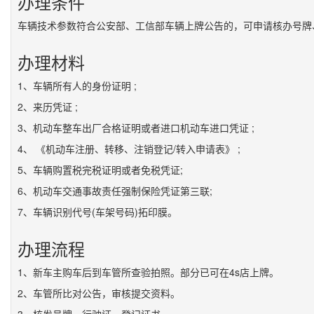
办理条件
车辆技术参数符合公安部、工信部车辆上牌公告的，可申请核办号牌
办理材料
1、车辆所有人的身份证明 ;
2、来历凭证 ;
3、机动车整车出厂合格证明或者进口机动车进口凭证 ;
4、 《机动车注册、转移、注销登记/转入申请表》 ;
5、车辆购置税完税证明或者免税凭证;
6、机动车交通事故责任强制保险凭证第三联;
7、车辆识别代号(车架号码)拓印膜。
办理流程
1、新车主购车后到车管所查验拍照。部分已可在4s店上牌。
2、车管所比对公告，审核提交资料。