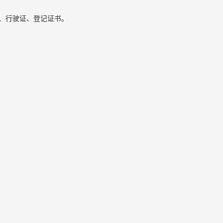
、行驶证、登记证书。