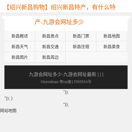
【绍兴新昌购物】绍兴新昌特产，有什么特
产-九游会网址多少
新昌概述
新昌景点
新昌门票
新昌地图
新昌天气
新昌交通
新昌住宿
新昌美食
新昌图片
新昌周边
九游会网址多少-九游会网址最新
| | |
©bendibao 粤icp备17055554号
"));
")); }
"));
网站地图